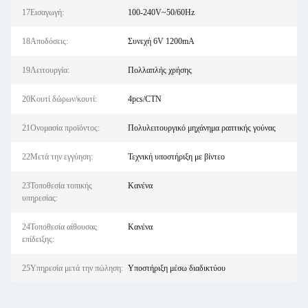
17Εισαγωγή:
100-240V~50/60Hz
18Αποδόσεις:
Συνεχή 6V 1200mA
19Λειτουργία:
Πολλαπλής χρήσης
20Κουτί δώρων/κουτί:
4pcs/CTN
21Ονομασία προϊόντος:
Πολυλειτουργικό μηχάνημα ραπτικής γούνας
22Μετά την εγγύηση:
Τεχνική υποστήριξη με βίντεο
23Τοποθεσία τοπικής
Κανένα
υπηρεσίας:
24Τοποθεσία αίθουσας
Κανένα
επίδειξης:
25Υπηρεσία μετά την πώληση:
Υποστήριξη μέσω διαδικτύου