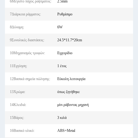
6Μέγιστο πάχος ραψίματος:
2.5mm
7Διάρκεια ράμματος:
Ρυθμίσιμο
8Δύναμη:
6W
9Συνολικές διαστάσεις:
24.5*11.7*20cm
10Μηχανισμός τροφών:
Εγχειρίδιο
11Εγγύηση:
1 έτος
12Βασικά σημεία πώλησης:
Εύκολη λειτουργία
13Χρώμα:
όπως ζητήθηκε
14Κλειδιά:
μίνι ράβοντας μηχανή
15Βάρος:
3 κιλά
16Βασικό υλικό:
ABS+Metal