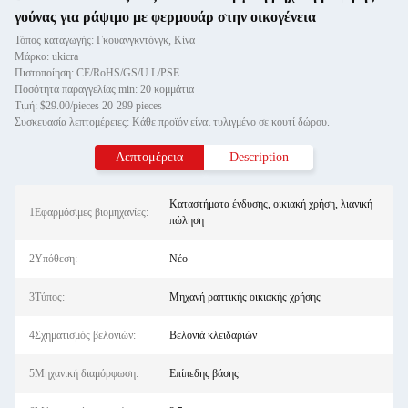
γούνας για ράψιμο με φερμουάρ στην οικογένεια
Τόπος καταγωγής: Γκουανγκντόνγκ, Κίνα
Μάρκα: ukicra
Πιστοποίηση: CE/RoHS/GS/U L/PSE
Ποσότητα παραγγελίας min: 20 κομμάτια
Τιμή: $29.00/pieces 20-299 pieces
Συσκευασία λεπτομέρειες: Κάθε προϊόν είναι τυλιγμένο σε κουτί δώρου.
Λεπτομέρεια
Description
Καταστήματα ένδυσης, οικιακή χρήση, λιανική
1Εφαρμόσιμες βιομηχανίες:
πώληση
2Υπόθεση:
Νέο
3Τύπος:
Μηχανή ραπτικής οικιακής χρήσης
4Σχηματισμός βελονιών:
Βελονιά κλειδαριών
5Μηχανική διαμόρφωση:
Επίπεδης βάσης