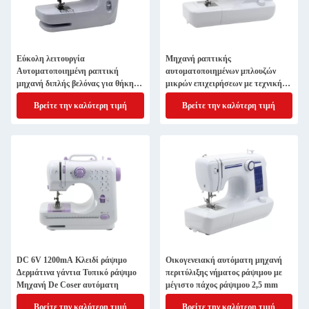
Εύκολη λειτουργία
Μηχανή ραπτικής
Αυτοματοποιημένη ραπτική
αυτοματοποιημένων μπλουζών
μηχανή διπλής βελόνας για θήκη
μικρών επιχειρήσεων με τεχνική
μαξιλαριών και παραγωγή
υποστήριξη βίντεο συρτάρι
Βρείτε την καλύτερη τιμή
Βρείτε την καλύτερη τιμή
DC 6V 1200mA Κλειδί ράψιμο
Οικογενειακή αυτόματη μηχανή
Δερμάτινα γάντια Τυπικό ράψιμο
περιτύλιξης νήματος ράψιμου με
Μηχανή De Coser αυτόματη
μέγιστο πάχος ράψιμου 2,5 mm
Βρείτε την καλύτερη τιμή
Βρείτε την καλύτερη τιμή